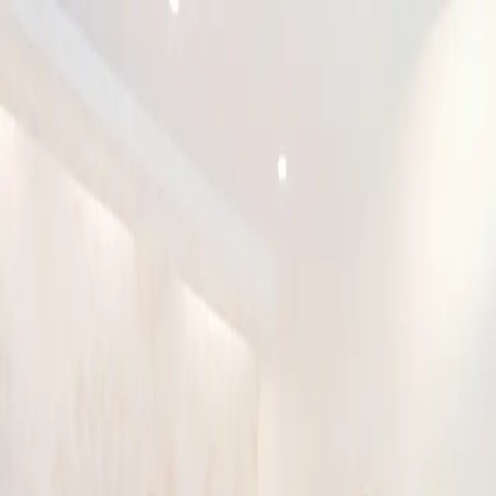
이로운 소개
상속전문변호사
상속분야
승소사례
오시는 길
상담신청