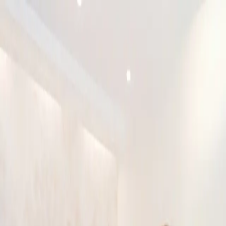
이로운 소개
상속전문변호사
상속분야
승소사례
오시는 길
상담신청