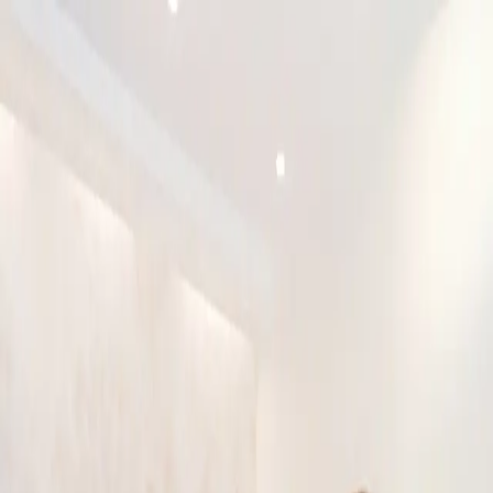
이로운 소개
상속전문변호사
상속분야
승소사례
오시는 길
상담신청