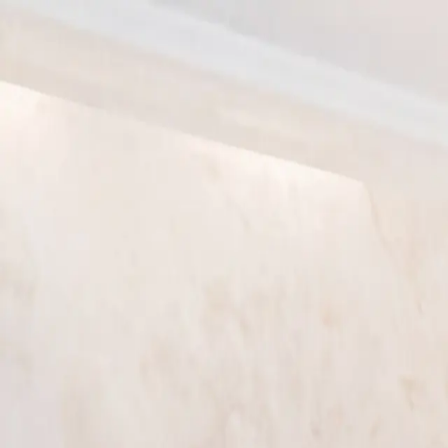
이로운 소개
상속전문변호사
상속분야
승소사례
오시는 길
상담신청