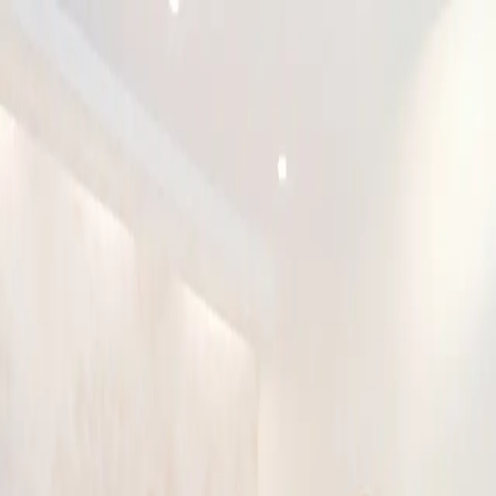
이로운 소개
상속전문변호사
상속분야
승소사례
오시는 길
상담신청