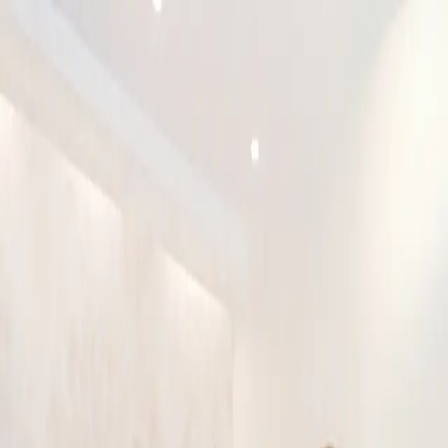
이로운 소개
상속전문변호사
상속분야
승소사례
오시는 길
상담신청