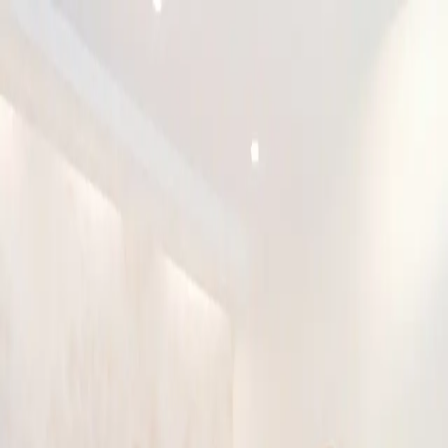
이로운 소개
상속전문변호사
상속분야
승소사례
오시는 길
상담신청