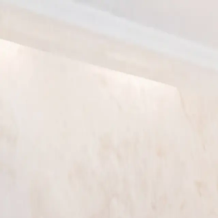
이로운 소개
상속전문변호사
상속분야
승소사례
오시는 길
상담신청