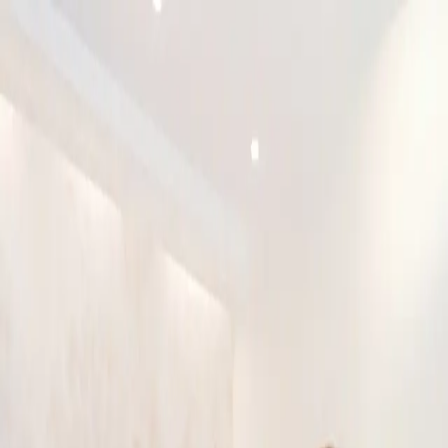
이로운 소개
상속전문변호사
상속분야
승소사례
오시는 길
상담신청